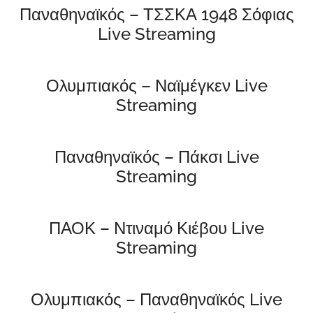
Παναθηναϊκός – ΤΣΣΚΑ 1948 Σόφιας
Live Streaming
Ολυμπιακός – Ναϊμέγκεν Live
Streaming
Παναθηναϊκός – Πάκσι Live
Streaming
ΠΑΟΚ – Ντιναμό Κιέβου Live
Streaming
Ολυμπιακός – Παναθηναϊκός Live