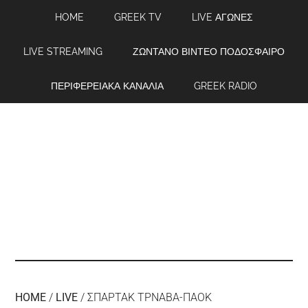
HOME
GREEK TV
LIVE ΑΓΩΝΕΣ
LIVE STREAMING
ΖΩΝΤΑΝΟ ΒΙΝΤΕΟ ΠΟΔΟΣΦΑΙΡΟ
ΠΕΡΙΦΕΡΕΙΑΚΑ ΚΑΝΑΛΙΑ
GREEK RADIO
HOME
/
LIVE
/
ΣΠΑΡΤΑΚ ΤΡΝΑΒΑ-ΠΑΟΚ