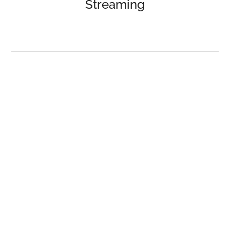
Streaming