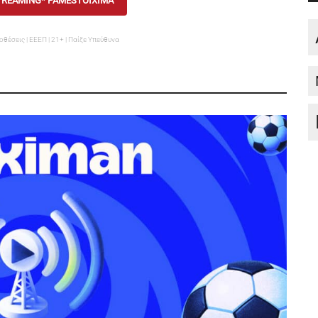
TREAMING* PAMESTOIXIMA
οθέσεις | ΕΕΕΠ | 21+ | Παίξε Υπεύθυνα