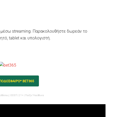
η μέσω streaming. Παρακολουθήστε δωρεάν το
τό, tablet και υπολογιστή.
 ΠΟΔΟΣΦΑΙΡΟ* BET365
οθέσεις | ΕΕΕΠ | 21+ | Παίξε Υπεύθυνα